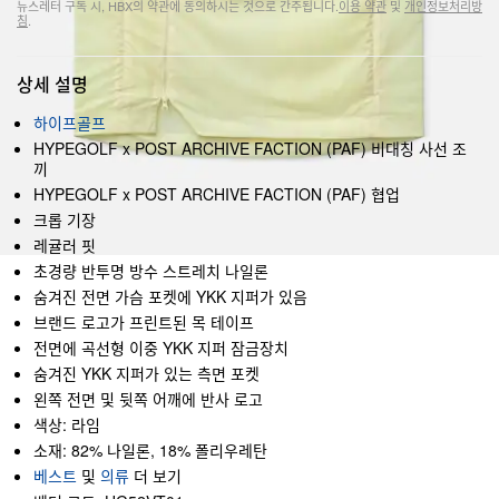
뉴스레터 구독 시, HBX의 약관에 동의하시는 것으로 간주됩니다.
이용 약관
및
개인정보처리방
침
.
상세 설명
하이프골프
HYPEGOLF x POST ARCHIVE FACTION (PAF) 비대칭 사선 조
끼
HYPEGOLF x POST ARCHIVE FACTION (PAF) 협업
크롭 기장
레귤러 핏
초경량 반투명 방수 스트레치 나일론
숨겨진 전면 가슴 포켓에 YKK 지퍼가 있음
브랜드 로고가 프린트된 목 테이프
전면에 곡선형 이중 YKK 지퍼 잠금장치
숨겨진 YKK 지퍼가 있는 측면 포켓
왼쪽 전면 및 뒷쪽 어깨에 반사 로고
색상: 라임
소재: 82% 나일론, 18% 폴리우레탄
베스트
및
의류
더 보기