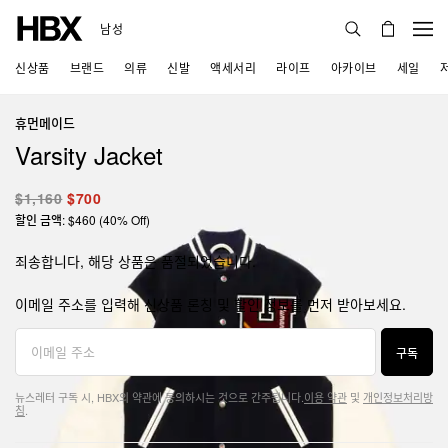
남성
신상품
브랜드
의류
신발
액세서리
라이프
아카이브
세일
휴먼메이드
Varsity Jacket
$1,160
$700
할인 금액: $460 (40% Off)
죄송합니다, 해당 상품은 품절되었습니다.
이메일 주소를 입력해 신상품 론칭 및 할인 정보를 먼저 받아보세요.
구독
뉴스레터 구독 시, HBX의 약관에 동의하시는 것으로 간주됩니다.
이용 약관
및
개인정보처리방
침
.