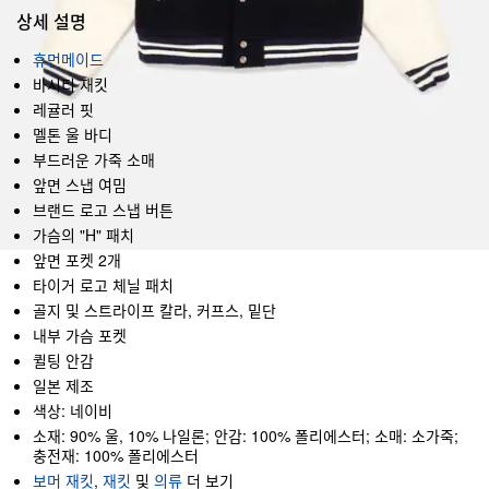
상세 설명
휴먼메이드
바시티 재킷
레귤러 핏
멜톤 울 바디
부드러운 가죽 소매
앞면 스냅 여밈
브랜드 로고 스냅 버튼
가슴의 "H" 패치
앞면 포켓 2개
타이거 로고 체닐 패치
골지 및 스트라이프 칼라, 커프스, 밑단
내부 가슴 포켓
퀼팅 안감
일본 제조
색상: 네이비
소재: 90% 울, 10% 나일론; 안감: 100% 폴리에스터; 소매: 소가죽;
충전재: 100% 폴리에스터
보머 재킷
,
재킷
및
의류
더 보기