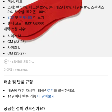
색상: 레드
소재: 면 57%, 아크릴 25%, 폴리에스터 8%, 나일론 8%, 스판덱스
2%; 자수실: 레이온 100%
양말
및
액세서리
더 보기
벤더 코드: HM31GD060
대략 측정 치수:
사이즈 M
CM (23-25)
사이즈 L
CM (25-27)
14일이내 반품 가능
아이템 ID: 944664
배송 및 반품 규정
배송에 대한 자세한 내용은
여기
를 클릭하세요.
14일이내 반품 가능
더 알아보기
궁금한 점이 있으신가요?