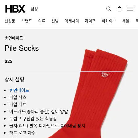
남성
신상품
브랜드
의류
신발
액세서리
라이프
아카이브
세일
휴먼메이드
Pile Socks
$25
상세 설명
휴먼메이드
파일 삭스
파일 니트
미드카프(종아리 중간) 길이 양말
두껍고 쿠션감 있는 착용감
골지(리브) 발목 디자인으로 흘러내림 방지
하트 로고 자수