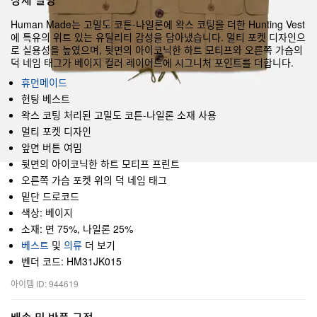
Human Made는 고밀도 코튼-나일론에 왁스 코팅을 더한 Hunting Vest
에 특유의 위트 있는 유틸리티 감성을 담아냈습니다. 멀티 포켓 디자인으
로 실용성을 높였으며, 뒷면의 아이코닉한 하트 모티프와 오른쪽 가슴의
덕 네임 태그가 베이지 컬러 레이어드에 시그니처 포인트를 더합니다.
휴먼메이드
헌팅 베스트
왁스 코팅 처리된 고밀도 코튼-나일론 소재 사용
멀티 포켓 디자인
앞면 버튼 여밈
뒷면의 아이코닉한 하트 모티프 프린트
오른쪽 가슴 포켓 위의 덕 네임 태그
밑단 드로코드
색상: 베이지
소재: 면 75%, 나일론 25%
베스트
및
의류
더 보기
벤더 코드: HM31JK015
아이템 ID: 944619