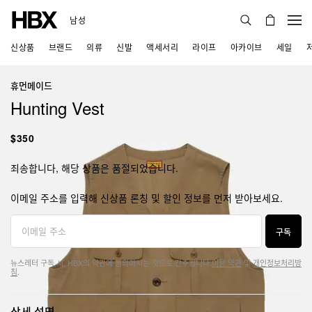
남성
신상품
브랜드
의류
신발
액세서리
라이프
아카이브
세일
휴먼메이드
Hunting Vest
$350
죄송합니다, 해당 상품은 품절되었습니다.
이메일 주소를 입력해 신상품 론칭 및 할인 정보를 먼저 받아보세요.
구독
뉴스레터 구독 시, HBX의 약관에 동의하시는 것으로 간주됩니다.
이용 약관
및
개인정보처리방
침
.
상세 설명