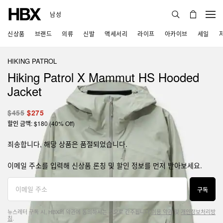
남성
신상품
브랜드
의류
신발
액세서리
라이프
아카이브
세일
HIKING PATROL
Hiking Patrol X Mammut HS Hooded
Jacket
$455
$275
할인 금액: $180 (40% Off)
죄송합니다, 해당 상품은 품절되었습니다.
이메일 주소를 입력해 신상품 론칭 및 할인 정보를 먼저 받아보세요.
구독
뉴스레터 구독 시, HBX의 약관에 동의하시는 것으로 간주됩니다.
이용 약관
및
개인정보처리방
침
.