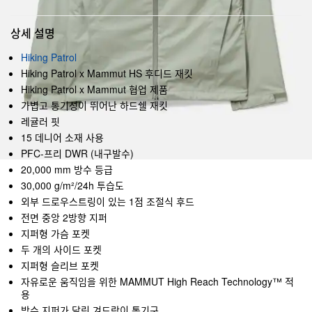
상세 설명
Hiking Patrol
Hiking Patrol x Mammut HS 후디드 재킷
Hiking Patrol x Mammut 협업 제품
가볍고 통기성이 뛰어난 하드쉘 재킷
레귤러 핏
15 데니어 소재 사용
PFC-프리 DWR (내구발수)
20,000 mm 방수 등급
30,000 g/m²/24h 투습도
외부 드로우스트링이 있는 1점 조절식 후드
전면 중앙 2방향 지퍼
지퍼형 가슴 포켓
두 개의 사이드 포켓
지퍼형 슬리브 포켓
자유로운 움직임을 위한 MAMMUT High Reach Technology™ 적
용
방수 지퍼가 달린 겨드랑이 통기구