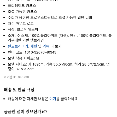
프리쉐이프 커프스
조절 가능한 커프스
수리가 용이한 드로우스트링으로 조절 가능한 밑단 너비
자수 마무트 로고
색상: 윌로우 위스퍼
소재: 주 소재: 100% 폴리아미드 (재생); 안감: 100% 폴리아미드; 폴
리우레탄 기반 멤브레인
윈드브레이커
,
재킷
및
의류
더 보기
벤더 코드: 1010-32670-40343
모델 착용 사이즈: M
모델 사이즈: 키 189cm, 가슴 35.5”/90cm, 허리 28.5”/72.5cm, 엉
덩이 37.5”/95cm
아이템 ID: 946738
배송 및 반품 규정
배송에 대한 자세한 내용은
여기
를 클릭하세요.
궁금한 점이 있으신가요?