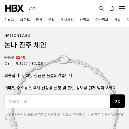
남성
신상품
브랜드
의류
신발
액세서리
라이프
아카이브
세일
HATTON LABS
논나 진주 체인
$460
$240
할인 금액: $220 (48% Off)
죄송합니다, 해당 상품은 품절되었습니다.
이메일 주소를 입력해 신상품 론칭 및 할인 정보를 먼저 받아보세요.
구독
뉴스레터 구독 시, HBX의 약관에 동의하시는 것으로 간주됩니다.
이용 약관
및
개인정보처리방
침
.