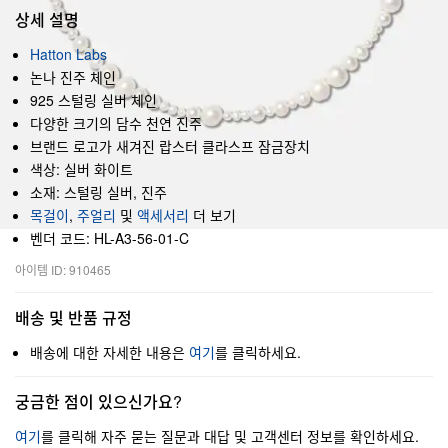
상세 설명
Hatton Labs
논나 진주 체인
925 스털링 실버 체인
다양한 크기의 담수 천연 진주
브랜드 로고가 새겨진 랍스터 클라스프 잠금장치
색상: 실버 화이트
소재: 스털링 실버, 진주
목걸이
,
주얼리
및
액세서리
더 보기
벤더 코드: HL-A3-56-01-C
아이템 ID: 910465
배송 및 반품 규정
배송에 대한 자세한 내용은
여기
를 클릭하세요.
궁금한 점이 있으신가요?
여기
를 클릭해 자주 묻는 질문과 대답 및 고객센터 정보를 확인하세요.