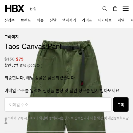
남성
신상품
브랜드
의류
신발
액세서리
라이프
아카이브
세일
그라미치
Taos Canvas Pant
$150
$75
할인 금액: $75 (50% Off)
죄송합니다, 해당 상품은 품절되었습니다.
이메일 주소를 입력해 신상품 론칭 및 할인 정보를 먼저 받아보세요.
구독
뉴스레터 구독 시, HBX의 약관에 동의하시는 것으로 간주됩니다.
이용 약관
및
개인정보처리방
침
.