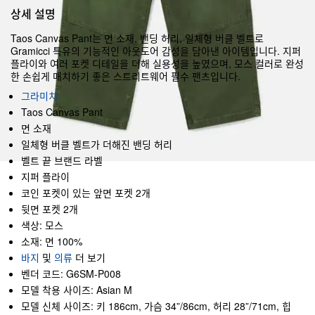
상세 설명
Taos Canvas Pant는 면 소재, 밴딩 허리, 일체형 버클 벨트로
Gramicci 특유의 기능적인 아웃도어 감성을 담아낸 아이템입니다. 지퍼
플라이와 여러 포켓 디테일을 더해 실용성을 높였으며, 모스 컬러로 완성
한 손쉽게 매치하기 좋은 스트리트웨어 필수 팬츠입니다.
그라미치
Taos Canvas Pant
면 소재
일체형 버클 벨트가 더해진 밴딩 허리
벨트 끝 브랜드 라벨
지퍼 플라이
코인 포켓이 있는 앞면 포켓 2개
뒷면 포켓 2개
색상: 모스
소재: 면 100%
바지
및
의류
더 보기
벤더 코드: G6SM-P008
모델 착용 사이즈: Asian M
모델 신체 사이즈: 키 186cm, 가슴 34”/86cm, 허리 28”/71cm, 힙