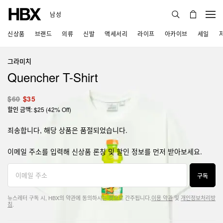
남성
신상품
브랜드
의류
신발
액세서리
라이프
아카이브
세일
그라미치
Quencher T-Shirt
$60
$35
할인 금액: $25 (42% Off)
죄송합니다, 해당 상품은 품절되었습니다.
이메일 주소를 입력해 신상품 론칭 및 할인 정보를 먼저 받아보세요.
구독
뉴스레터 구독 시, HBX의 약관에 동의하시는 것으로 간주됩니다.
이용 약관
및
개인정보처리방
침
.