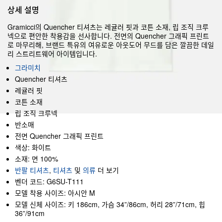
상세 설명
Gramicci의 Quencher 티셔츠는 레귤러 핏과 코튼 소재, 립 조직 크루
넥으로 편안한 착용감을 선사합니다. 전면의 Quencher 그래픽 프린트
로 마무리해, 브랜드 특유의 여유로운 아웃도어 무드를 담은 깔끔한 데일
리 스트리트웨어 아이템입니다.
그라미치
Quencher 티셔츠
레귤러 핏
코튼 소재
립 조직 크루넥
반소매
전면 Quencher 그래픽 프린트
색상: 화이트
소재: 면 100%
반팔 티셔츠
,
티셔츠
및
의류
더 보기
벤더 코드: G6SU-T111
모델 착용 사이즈: 아시안 M
모델 신체 사이즈: 키 186cm, 가슴 34”/86cm, 허리 28”/71cm, 힙
36”/91cm