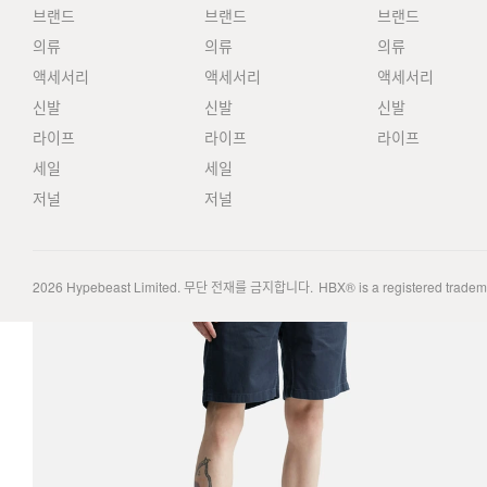
브랜드
브랜드
브랜드
의류
의류
의류
액세서리
액세서리
액세서리
신발
신발
신발
라이프
라이프
라이프
세일
세일
저널
저널
2026
Hypebeast Limited
. 무단 전재를 금지합니다.
HBX® is a registered trade