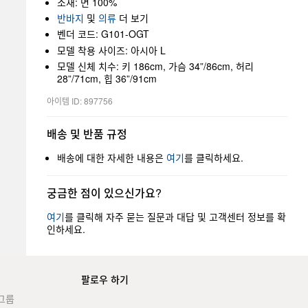
소재: 면 100%
반바지
및
의류
더 보기
벤더 코드: G101-OGT
모델 착용 사이즈: 아시아 L
모델 신체 치수: 키 186cm, 가슴 34”/86cm, 허리
28”/71cm, 힙 36”/91cm
아이템 ID: 897756
배송 및 반품 규정
배송에 대한 자세한 내용은
여기
를 클릭하세요.
궁금한 점이 있으신가요?
여기
를 클릭해 자주 묻는 질문과 대답 및 고객센터 정보를 확
인하세요.
팔로우 하기
그룹