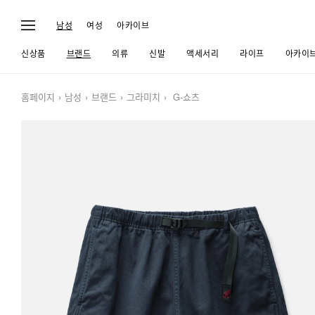
남성
여성
아카이브
신상품
브랜드
의류
신발
액세서리
라이프
아카이
홈페이지
남성
브랜드
그라미치
G-쇼츠