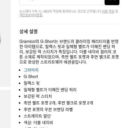
뉴스레터 구독 시, HBX의 약관에 동의하시는 것으로 간주됩니다.
이용 약관
및
개인정보처리방침
.
상세 설명
Gramicci의 G-Short는 브랜드의 클라이밍 헤리티지를 반영
한 아이템으로, 릴랙스 핏과 일체형 벨트가 더해진 밴딩 허
리, 보강된 락 스티치가 특징입니다. 더블 네이비 컬러의 코
튼 소재로 제작되었으며, 측면 웰트 포켓과 후면 벨크로 포켓
으로 완성한 스트리트웨어 에센셜입니다.
그라미치
G-Short
릴랙스 핏
일체형 벨트가 더해진 밴딩 허리
보강된 락 스티치
측면 웰트 포켓 2개, 후면 벨크로 포켓 2개
후면 포켓의 우븐 브랜딩 라벨
스트레이트 밑단
색상: 더블 네이비