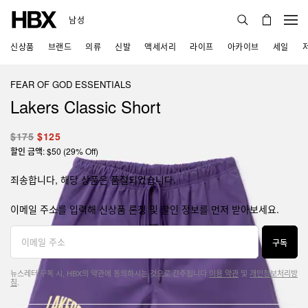
남성
신상품
브랜드
의류
신발
액세서리
라이프
아카이브
세일
FEAR OF GOD ESSENTIALS
Lakers Classic Short
$175
$125
할인 금액: $50 (29% Off)
죄송합니다, 해당 상품은 품절되었습니다.
이메일 주소를 입력해 신상품 론칭 및 할인 정보를 먼저 받아보세요.
구독
뉴스레터 구독 시, HBX의 약관에 동의하시는 것으로 간주됩니다.
이용 약관
및
개인정보처리방
침
.