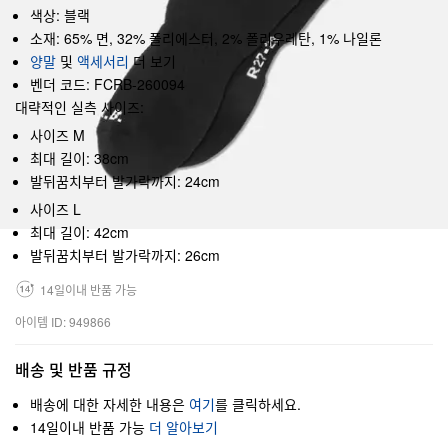
색상: 블랙
소재: 65% 면, 32% 폴리에스터, 2% 폴리우레탄, 1% 나일론
양말
및
액세서리
더 보기
벤더 코드: FCRB-260094
대략적인 실측 사이즈:
사이즈 M
최대 길이: 38cm
발뒤꿈치부터 발가락까지: 24cm
사이즈 L
최대 길이: 42cm
발뒤꿈치부터 발가락까지: 26cm
14일이내 반품 가능
아이템 ID: 949866
배송 및 반품 규정
배송에 대한 자세한 내용은
여기
를 클릭하세요.
14일이내 반품 가능
더 알아보기