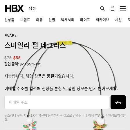
남성
신상품
브랜드
의류
신발
액세서리
라이프
아카이브
세일
EVAE+
스마일리 펄 네크리스
$75
$55
할인 금액: $20 (27% Off)
죄송합니다, 해당 상품은 품절되었습니다.
이메일 주소를 입력해 신상품 론칭 및 할인 정보를 먼저 받아보세요.
구독
뉴스레터 구독 시, HBX의 약관에 동의하시는 것으로 간주됩니다.
이용 약관
및
개인정보처리방
침
.