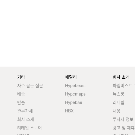
기타
패밀리
회사 소개
자주 묻는 질문
Hypebeast
하입비스트 
배송
Hypemaps
뉴스룸
반품
Hypebae
리더쉽
관부가세
HBX
채용
회사 소개
투자자 정보
리테일 스토어
광고 및 제휴