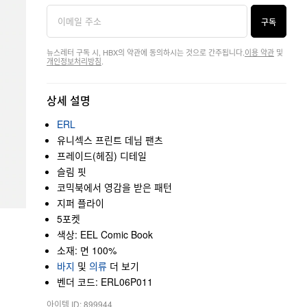
구독
뉴스레터 구독 시, HBX의 약관에 동의하시는 것으로 간주됩니다.
이용 약관
및
개인정보처리방침
.
상세 설명
ERL
유니섹스 프린트 데님 팬츠
프레이드(헤짐) 디테일
슬림 핏
코믹북에서 영감을 받은 패턴
지퍼 플라이
5포켓
색상: EEL Comic Book
소재: 면 100%
바지
및
의류
더 보기
벤더 코드: ERL06P011
아이템 ID: 899944