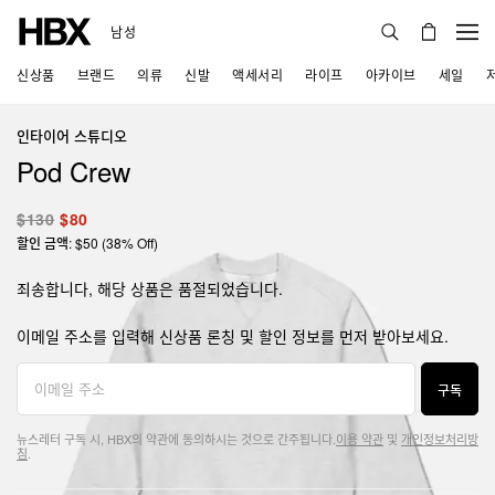
남성
신상품
브랜드
의류
신발
액세서리
라이프
아카이브
세일
인타이어 스튜디오
Pod Crew
$130
$80
할인 금액: $50 (38% Off)
죄송합니다, 해당 상품은 품절되었습니다.
이메일 주소를 입력해 신상품 론칭 및 할인 정보를 먼저 받아보세요.
구독
뉴스레터 구독 시, HBX의 약관에 동의하시는 것으로 간주됩니다.
이용 약관
및
개인정보처리방
침
.