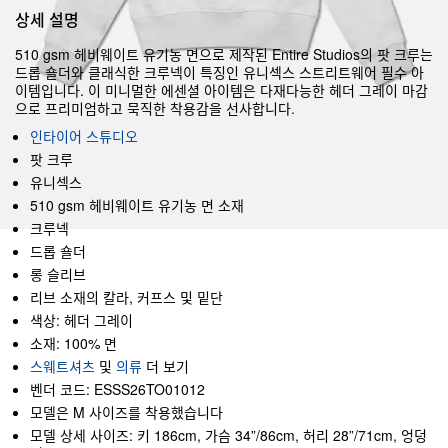
상세 설명
510 gsm 헤비웨이트 유기농 면으로 제작된 Entire Studios의 팟 크루는
드롭 숄더와 클래식한 크루넥이 특징인 유니섹스 스트리트웨어 필수 아
이템입니다. 이 미니멀한 에센셜 아이템은 다재다능한 헤더 그레이 마감
으로 프리미엄하고 묵직한 착용감을 선사합니다.
인타이어 스튜디오
팟 크루
유니섹스
510 gsm 헤비웨이트 유기농 면 소재
크루넥
드롭 숄더
롱 슬리브
리브 소재의 칼라, 커프스 및 밑단
색상: 헤더 그레이
소재: 100% 면
스웨트셔츠
및
의류
더 보기
벤더 코드: ESSS26TO01012
모델은 M 사이즈를 착용했습니다
모델 상세 사이즈: 키 186cm, 가슴 34”/86cm, 허리 28”/71cm, 엉덩