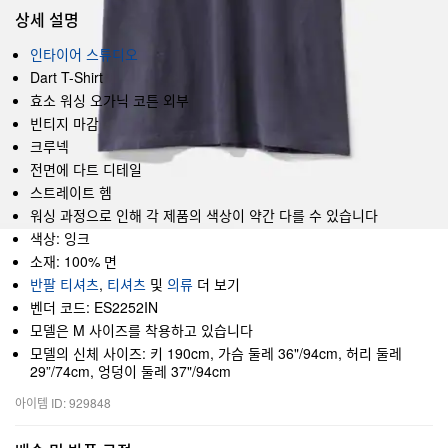
상세 설명
인타이어 스튜디오
Dart T-Shirt
효소 워싱 오가닉 코튼 외부
빈티지 마감
크루넥
전면에 다트 디테일
스트레이트 헴
워싱 과정으로 인해 각 제품의 색상이 약간 다를 수 있습니다
색상: 잉크
소재: 100% 면
반팔 티셔츠
,
티셔츠
및
의류
더 보기
벤더 코드: ES2252IN
모델은 M 사이즈를 착용하고 있습니다
모델의 신체 사이즈: 키 190cm, 가슴 둘레 36"/94cm, 허리 둘레
29”/74cm, 엉덩이 둘레 37"/94cm
아이템 ID: 929848