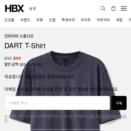
남성
신상품
브랜드
의류
신발
액세서리
라이프
아카이브
세일
인타이어 스튜디오
DART T-Shirt
$60
$40
할인 금액: $20 (33% Off)
죄송합니다, 해당 상품은 품절되었습니다.
이메일 주소를 입력해 신상품 론칭 및 할인 정보를 먼저 받아보세요.
구독
뉴스레터 구독 시, HBX의 약관에 동의하시는 것으로 간주됩니다.
이용 약관
및
개인정보처리방
침
.