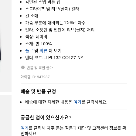
각인된 스냅 버튼 탭
스트라이프 및 리브(골지) 칼라
긴 소매
가슴 부분에 대비되는 'Drôle' 자수
칼라, 소맷단 및 밑단에 리브(골지) 처리
색상: 네이비
소재: 면 100%
폴로
및
의류
더 보기
벤더 코드: J-PL132-CO127-NY
반품 및 교환 불가
아이템 ID: 947987
배송 및 반품 규정
배송에 대한 자세한 내용은
여기
를 클릭하세요.
궁금한 점이 있으신가요?
여기
를 클릭해 자주 묻는 질문과 대답 및 고객센터 정보를 확
인하세요.