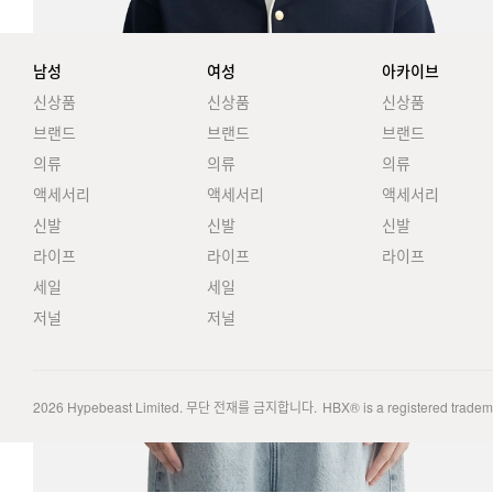
남성
여성
아카이브
신상품
신상품
신상품
브랜드
브랜드
브랜드
의류
의류
의류
액세서리
액세서리
액세서리
신발
신발
신발
라이프
라이프
라이프
세일
세일
저널
저널
2026
Hypebeast Limited
. 무단 전재를 금지합니다.
HBX® is a registered trade