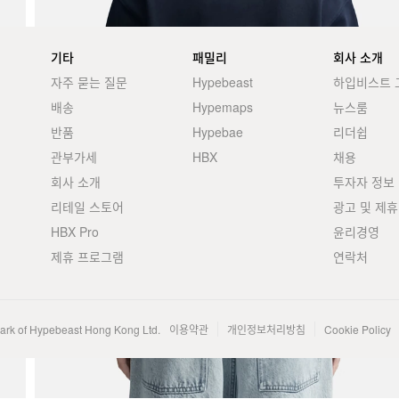
기타
패밀리
회사 소개
자주 묻는 질문
Hypebeast
하입비스트 
배송
Hypemaps
뉴스룸
반품
Hypebae
리더쉽
관부가세
HBX
채용
회사 소개
투자자 정보
리테일 스토어
광고 및 제휴
HBX Pro
윤리경영
제휴 프로그램
연락처
mark of Hypebeast Hong Kong Ltd.
이용약관
개인정보처리방침
Cookie Policy