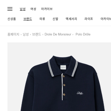
남성
여성
아카이브
신상품
브랜드
의류
신발
액세서리
라이프
아카이
홈페이지
남성
브랜드
Drole De Monsieur
Polo Drôle