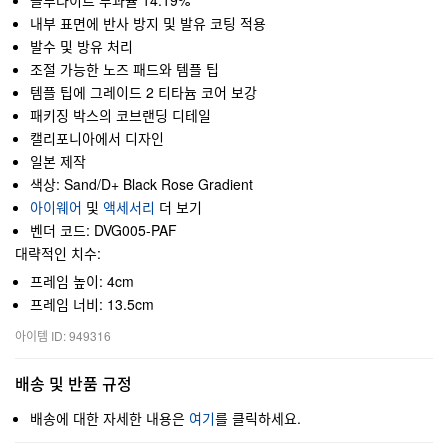
블루라이트 투과율 14.19%
내부 표면에 반사 방지 및 발유 코팅 적용
발수 및 방유 처리
조절 가능한 노즈 패드와 템플 팁
템플 팁에 그레이드 2 티타늄 코어 보강
패키징 박스의 코브랜딩 디테일
캘리포니아에서 디자인
일본 제작
색상: Sand/D+ Black Rose Gradient
아이웨어
및
액세서리
더 보기
벤더 코드: DVG005-PAF
대략적인 치수:
프레임 높이: 4cm
프레임 너비: 13.5cm
아이템 ID: 949316
배송 및 반품 규정
배송에 대한 자세한 내용은
여기
를 클릭하세요.