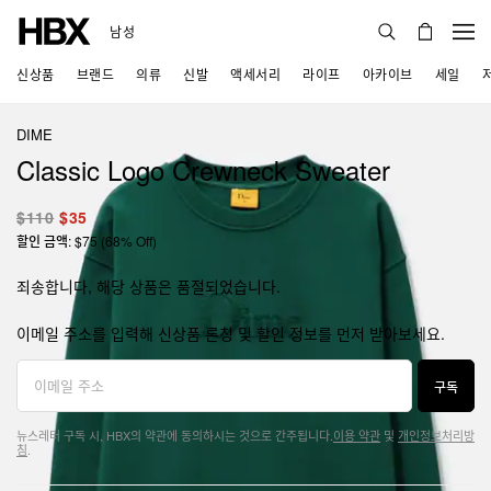
남성
신상품
브랜드
의류
신발
액세서리
라이프
아카이브
세일
DIME
Classic Logo Crewneck Sweater
$110
$35
할인 금액: $75 (68% Off)
죄송합니다, 해당 상품은 품절되었습니다.
이메일 주소를 입력해 신상품 론칭 및 할인 정보를 먼저 받아보세요.
구독
뉴스레터 구독 시, HBX의 약관에 동의하시는 것으로 간주됩니다.
이용 약관
및
개인정보처리방
침
.