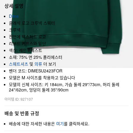
상세 설명
Dime
클래식 로고 크루넥 스웨터
크루넥
전면에 텍스처드 로고
리브드 커프스와 밑단
색상: 레인포레스트
소재: 75% 면 25% 폴리에스터
스웨트셔츠
및
의류
더 보기
벤더 코드: DIMESU2423FOR
모델은 M 사이즈를 착용하고 있습니다
모델의 신체 사이즈: 키 184cm, 가슴 둘레 29"/73cm, 허리 둘레
24"/62cm, 엉덩이 둘레 35"/90cm
아이템 ID: 927107
배송 및 반품 규정
배송에 대한 자세한 내용은
여기
를 클릭하세요.