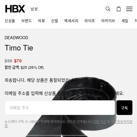
남성
신상품
브랜드
의류
신발
액세서리
라이프
아카이브
세일
DEADWOOD
Timo Tie
$95
$70
할인 금액: $25 (26% Off)
죄송합니다, 해당 상품은 품절되었습니다.
이메일 주소를 입력해 신상품 론칭 및 할인 정보를 먼저 받아보세요.
구독
뉴스레터 구독 시, HBX의 약관에 동의하시는 것으로 간주됩니다.
이용 약관
및
개인정보처리방
침
.