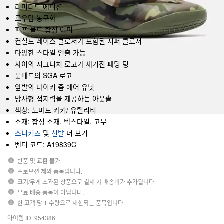
리미티드 에디션
로우탑 농구화
퍼프 몰드 합성 어퍼
컨실드 레이스 클로저가 포함된 지퍼 클로저
다양한 스타일 연출 가능
샤이의 시그니처 로고가 새겨진 패딩 텅
풋베드의 SGA 로고
앞발의 나이키 줌 에어 유닛
방사형 접지력을 제공하는 아웃솔
색상: 노마드 카키/ 유틸리티
소재: 합성 소재, 텍스타일, 고무
스니커즈
및
신발
더 보기
벤더 코드: A19839C
반품 및 교환 불가
프로모션 제외 품목입니다.
크기/무게 초과된 상품으로 결제 시 배송비가 추가됩니다.
무료 배송 품목이 아닙니다.
한 고객 당 1 수량으로 제한되는 품목입니다.
아이템 ID: 954386