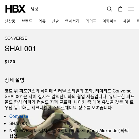
남성
신상품
브랜드
의류
신발
액세서리
라이프
아카이브
세일
CONVERSE
SHAI 001
$120
상세 설명
코트 위 퍼포먼스와 하이패션 터널 스타일의 조화, 리미티드 Converse
SHAI 001은 샤이 길저스-알렉산더와의 협업 제품입니다. 유니크한 퍼프
몰드 합성 어퍼와 컨실드 지퍼 클로저, 나이키 줌 에어 유닛을 갖춘 이 로
우탑 농구화는 테크니컬한 스트릿웨어의 정수를 보여줍니다.
Converse
SHAI 001
NBA MVP 샤이 길저스-알렉산더(Shai Gilgeous-Alexander)와의
협업