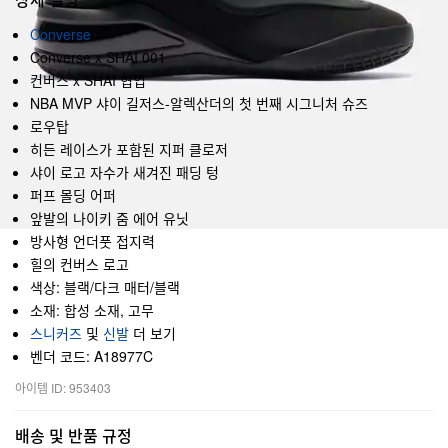
Converse
Converse x SHAI 001
컨버스 x SHAI 협업
NBA MVP 샤이 길저스-알렉산더의 첫 번째 시그니처 슈즈
로우탑
히든 레이스가 포함된 지퍼 클로저
샤이 로고 자수가 새겨진 패딩 텅
퍼프 몰딩 어퍼
앞발의 나이키 줌 에어 유닛
방사형 언더풋 접지력
힐의 컨버스 로고
색상: 블랙/다크 매터/블랙
소재: 합성 소재, 고무
스니커즈
및
신발
더 보기
벤더 코드: A18977C
아이템 ID: 953403
배송 및 반품 규정