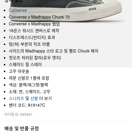
Converse
Converse x Madhappy Chuck 70
Converse x Madhappy 협업
18온스 워시드 캔버스로 제작
디스트레스드(빈티지) 효과
텅(혀) 부분의 직조 라벨
사이드의 Madhappy 스타 로고 및 펠트 Chuck 패치
컷오프 처리된 칼라(로우 엣지)
스웨이드 힐 스테이
고무 아웃솔
여분 신발끈 1켤레 포함
색상: 블랙/에그렛/블랙
소재: 면, 스웨이드, 고무
스니커즈
및
신발
더 보기
벤더 코드: A19147C
아이템 ID: 949461
배송 및 반품 규정