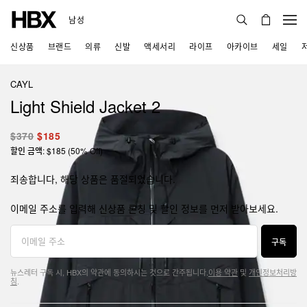
남성
신상품
브랜드
의류
신발
액세서리
라이프
아카이브
세일
CAYL
Light Shield Jacket 2
$370
$185
할인 금액: $185 (50% Off)
죄송합니다, 해당 상품은 품절되었습니다.
이메일 주소를 입력해 신상품 론칭 및 할인 정보를 먼저 받아보세요.
구독
뉴스레터 구독 시, HBX의 약관에 동의하시는 것으로 간주됩니다.
이용 약관
및
개인정보처리방
침
.