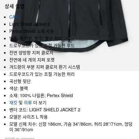
상세 설명
CAYL
Light Shield Jacket 2
Pertex Shield 소재 사용
방풍, 통기성, 방수, 발수 처리
드로우코드가 있는 조절 가능한 후드
전면 양방향 지퍼 클로저
전면에 네 개의 지퍼 포켓
겨드랑이 부분 지퍼 클로저 환기 시스템
드로우코드가 있는 조절 가능한 허리
곡선형 뒷단
색상: 블랙
소재: 100% 나일론; Pertex Shield
재킷
및
의류
더 보기
벤더 코드: LIGHT SHIELD JACKET 2
모델은 사이즈 L 착용
모델 신체 치수: 신장 186cm, 가슴 34”/86cm, 허리 28”/71cm, 엉덩
이 36”/91cm