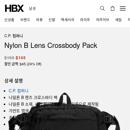
남성
신상품
브랜드
의류
신발
액세서리
라이프
아카이브
세일
C.P. 컴퍼니
Nylon B Lens Crossbody Pack
$190
$145
할인 금액: $45 (24% Off)
상세 설명
C.P. 컴퍼니
나일론 B 렌즈 크로스바디 팩
나일론 B 소재, 새틴 멀티필라멘트 나일론으로 제작됨
가먼트 염색
조절 가능한 버클 스트랩
상단 손잡이