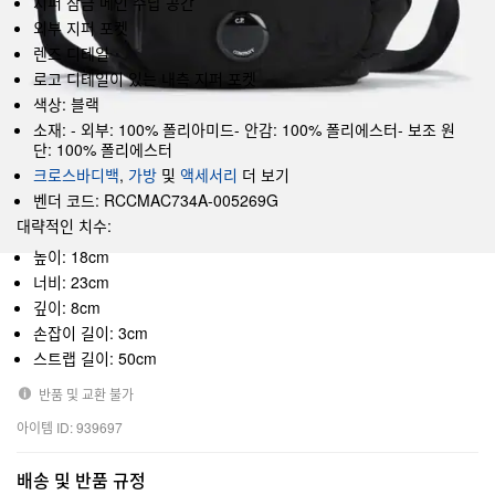
지퍼 잠금 메인 수납 공간
외부 지퍼 포켓
렌즈 디테일
로고 디테일이 있는 내측 지퍼 포켓
색상: 블랙
소재: - 외부: 100% 폴리아미드- 안감: 100% 폴리에스터- 보조 원
단: 100% 폴리에스터
크로스바디백
,
가방
및
액세서리
더 보기
벤더 코드: RCCMAC734A-005269G
대략적인 치수:
높이: 18cm
너비: 23cm
깊이: 8cm
손잡이 길이: 3cm
스트랩 길이: 50cm
반품 및 교환 불가
아이템 ID: 939697
배송 및 반품 규정