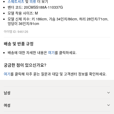
스웨트셔츠
및
의류
더 보기
벤더 코드: 20CMSS188A-110337G
모델 착용 사이즈: M
모델 신체 치수: 키 186cm, 가슴 34인치/86cm, 허리 28인치/71cm,
엉덩이 36인치/91cm
아이템 ID: 946126
배송 및 반품 규정
배송에 대한 자세한 내용은
여기
를 클릭하세요.
궁금한 점이 있으신가요?
여기
를 클릭해 자주 묻는 질문과 대답 및 고객센터 정보를 확인하세요.
남성
여성