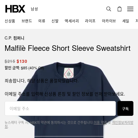
남성
신상품
브랜드
의류
신발
액세서리
라이프
아카이브
세일
C.P. 컴퍼니
Malfilè Fleece Short Sleeve Sweatshirt
$215
$130
할인 금액: $85 (40% Off)
죄송합니다, 해당 상품은 품절되었습니다.
이메일 주소를 입력해 신상품 론칭 및 할인 정보를 먼저 받아보세요.
구독
뉴스레터 구독 시, HBX의 약관에 동의하시는 것으로 간주됩니다.
이용 약관
및
개인정보처리방
침
.