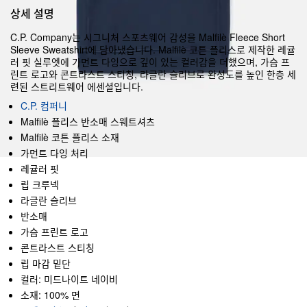
상세 설명
C.P. Company는 시그니처 스포츠웨어 감성을 Malfilè Fleece Short
Sleeve Sweatshirt에 담아냈습니다. Malfilè 코튼 플리스로 제작한 레귤
러 핏 실루엣에 가먼트 다잉으로 깊이 있는 컬러감을 더했으며, 가슴 프
린트 로고와 콘트라스트 스티칭, 라글란 슬리브로 완성도를 높인 한층 세
련된 스트리트웨어 에센셜입니다.
C.P. 컴퍼니
Malfilè 플리스 반소매 스웨트셔츠
Malfilè 코튼 플리스 소재
가먼트 다잉 처리
레귤러 핏
립 크루넥
라글란 슬리브
반소매
가슴 프린트 로고
콘트라스트 스티칭
립 마감 밑단
컬러: 미드나이트 네이비
소재: 100% 면