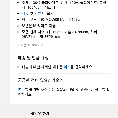
소재: 100% 폴리아미드; 안감: 100% 폴리아미드; 충전
재: 100% 폴리에스터
재킷
및
의류
더 보기
벤더 코드: 19CMOW081A-110437G
모델은 M 사이즈 착용
모델 신체 치수: 키 186cm, 가슴 34”/86cm, 허리
28”/71cm, 힙 36”/91cm
아이템 ID: 939706
배송 및 반품 규정
배송에 대한 자세한 내용은
여기
를 클릭하세요.
궁금한 점이 있으신가요?
여기
를 클릭해 자주 묻는 질문과 대답 및 고객센터 정보를 확
인하세요.
팔로우 하기