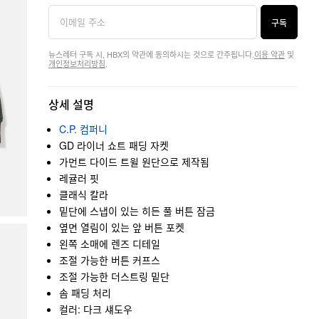
구독
뉴스레터 구독 시, HBX의 약관에 동의하시는 것으로 간주됩니다.
이용 약관
및
개인정보처리방침
.
상세 설명
C.P. 컴퍼니
GD 라이너 쇼트 패딩 자켓
가먼트 다이드 트윌 원단으로 제작됨
레귤러 핏
클래식 칼라
밑단에 스냅이 있는 히든 풀 버튼 잠금
옆면 열림이 있는 앞 버튼 포켓
왼쪽 소매에 렌즈 디테일
조절 가능한 버튼 커프스
조절 가능한 더스트링 밑단
솜 패딩 처리
컬러: 다크 섀도우