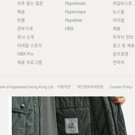
자주 묻는 질문
Hypebeast
하입비스트 
배송
Hypemaps
뉴스룸
반품
Hypebae
리더쉽
관부가세
HBX
채용
회사 소개
투자자 정보
리테일 스토어
광고 및 제휴
HBX Pro
윤리경영
제휴 프로그램
연락처
mark of Hypebeast Hong Kong Ltd.
이용약관
개인정보처리방침
Cookie Policy