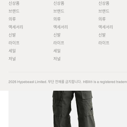
신상품
신상품
신상품
브랜드
브랜드
브랜드
의류
의류
의류
액세서리
액세서리
액세서리
신발
신발
신발
라이프
라이프
라이프
세일
세일
저널
저널
2026
Hypebeast Limited
. 무단 전재를 금지합니다.
HBX® is a registered trade