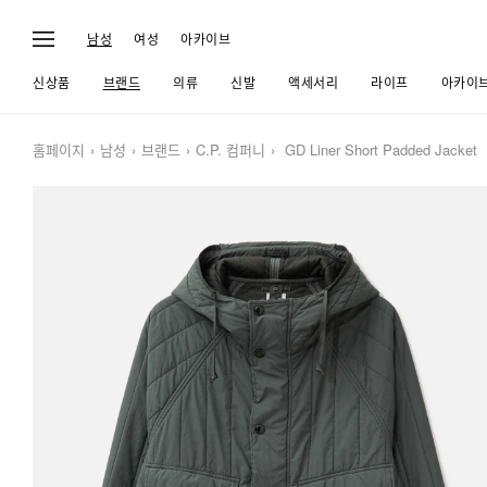
남성
여성
아카이브
신상품
브랜드
의류
신발
액세서리
라이프
아카이
홈페이지
남성
브랜드
C.P. 컴퍼니
GD Liner Short Padded Jacket