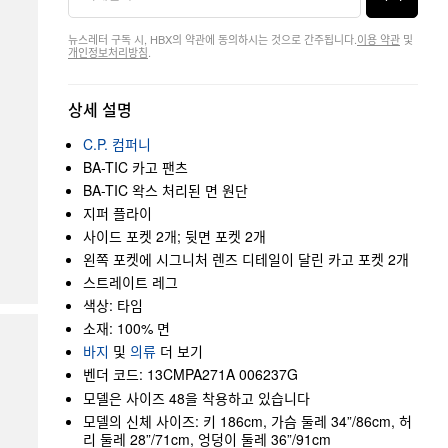
뉴스레터 구독 시, HBX의 약관에 동의하시는 것으로 간주됩니다.
이용 약관
및
개인정보처리방침
.
상세 설명
C.P. 컴퍼니
BA-TIC 카고 팬츠
BA-TIC 왁스 처리된 면 원단
지퍼 플라이
사이드 포켓 2개; 뒷면 포켓 2개
왼쪽 포켓에 시그니처 렌즈 디테일이 달린 카고 포켓 2개
스트레이트 레그
색상: 타임
소재: 100% 면
바지
및
의류
더 보기
벤더 코드: 13CMPA271A 006237G
모델은 사이즈 48을 착용하고 있습니다
모델의 신체 사이즈: 키 186cm, 가슴 둘레 34”/86cm, 허
리 둘레 28”/71cm, 엉덩이 둘레 36”/91cm