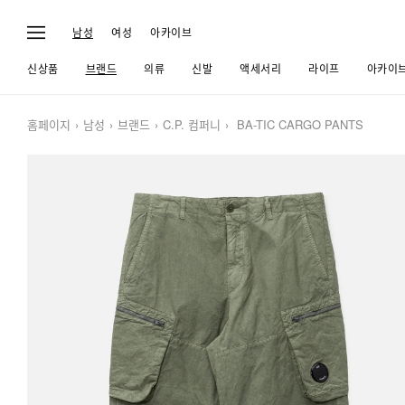
남성
여성
아카이브
신상품
브랜드
의류
신발
액세서리
라이프
아카이
홈페이지
남성
브랜드
C.P. 컴퍼니
BA-TIC CARGO PANTS