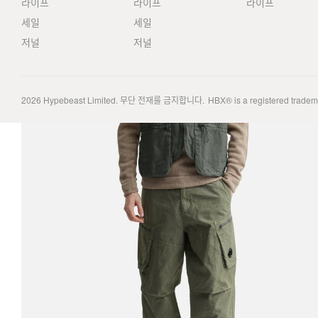
라이프
라이프
라이프
세일
세일
저널
저널
2026
Hypebeast Limited
. 무단 전재를 금지합니다.
HBX® is a registered trade