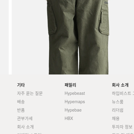
기타
패밀리
회사 소개
자주 묻는 질문
Hypebeast
하입비스트 
배송
Hypemaps
뉴스룸
반품
Hypebae
리더쉽
관부가세
HBX
채용
회사 소개
투자자 정보