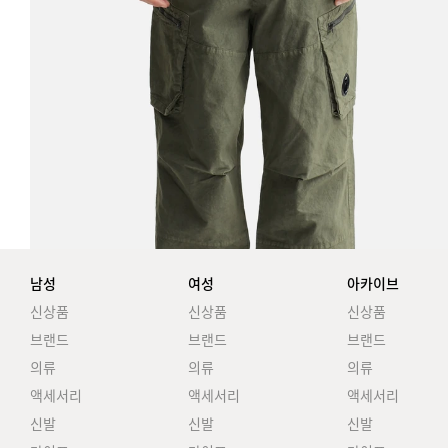
남성
여성
아카이브
신상품
신상품
신상품
브랜드
브랜드
브랜드
의류
의류
의류
액세서리
액세서리
액세서리
신발
신발
신발