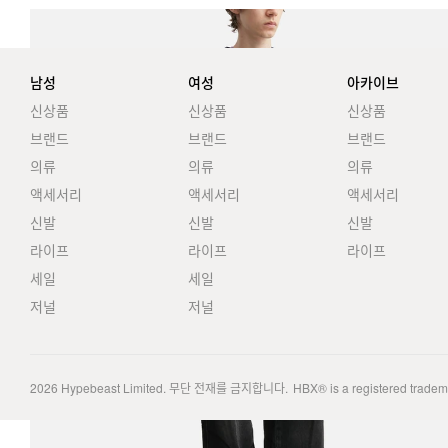
남성
여성
아카이브
신상품
신상품
신상품
브랜드
브랜드
브랜드
의류
의류
의류
액세서리
액세서리
액세서리
신발
신발
신발
라이프
라이프
라이프
세일
세일
저널
저널
2026
Hypebeast Limited
. 무단 전재를 금지합니다.
HBX® is a registered trade