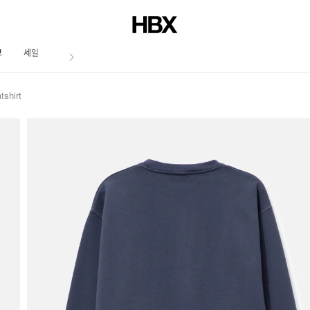
브
세일
저널
shirt