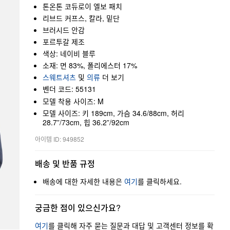
톤온톤 코듀로이 엘보 패치
리브드 커프스, 칼라, 밑단
브러시드 안감
포르투갈 제조
색상: 네이비 블루
소재: 면 83%, 폴리에스터 17%
스웨트셔츠
및
의류
더 보기
벤더 코드: 55131
모델 착용 사이즈: M
모델 사이즈: 키 189cm, 가슴 34.6/88cm, 허리
28.7”/73cm, 힙 36.2”/92cm
아이템 ID: 949852
배송 및 반품 규정
배송에 대한 자세한 내용은
여기
를 클릭하세요.
궁금한 점이 있으신가요?
여기
를 클릭해 자주 묻는 질문과 대답 및 고객센터 정보를 확