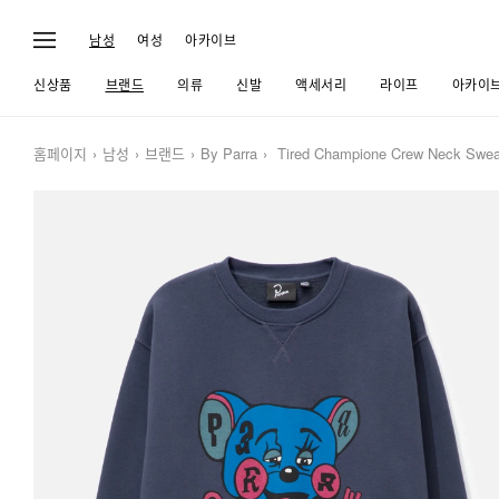
남성
여성
아카이브
신상품
브랜드
의류
신발
액세서리
라이프
아카이
홈페이지
남성
브랜드
By Parra
Tired Champione Crew Neck Sweat