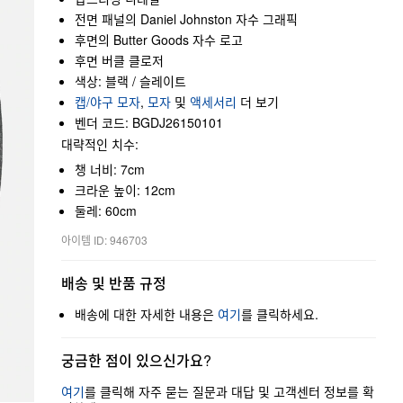
전면 패널의 Daniel Johnston 자수 그래픽
후면의 Butter Goods 자수 로고
후면 버클 클로저
색상: 블랙 / 슬레이트
캡/야구 모자
,
모자
및
액세서리
더 보기
벤더 코드: BGDJ26150101
대략적인 치수:
챙 너비: 7cm
크라운 높이: 12cm
둘레: 60cm
아이템 ID: 946703
배송 및 반품 규정
배송에 대한 자세한 내용은
여기
를 클릭하세요.
궁금한 점이 있으신가요?
여기
를 클릭해 자주 묻는 질문과 대답 및 고객센터 정보를 확