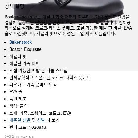
상세 설명
Boston Exquisite는 애닐린 가죽 어퍼와 피우마토 가죽 풋베드 안감을
결합해 일상적인 편안함을 한층 세련되게 풀어낸 스타일입니다. 인체공
학적으로 설계된 코르크-라텍스 풋베드, 조절 가능한 메탈 핀 버클, EVA
솔로 마감했으며, 레귤러 핏으로 완성된 독일 제조 제품입니다.
Birkenstock
Boston Exquisite
레귤러 핏
애닐린 가죽 어퍼
조절 가능한 메탈 핀 버클 스트랩
인체공학적으로 설계된 코르크-라텍스 풋베드
피우마토 가죽 풋베드 안감
EVA 솔
독일 제조
색상: 블랙
소재: 가죽, 스웨이드, 코르크, EVA
캐주얼 신발
및
신발
더 보기
벤더 코드: 1026813
아이템 ID: 946970