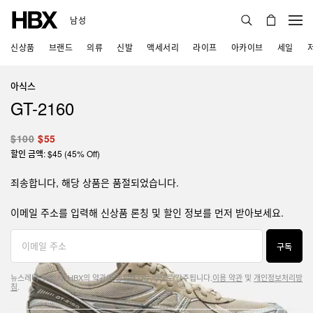
남성
신상품
브랜드
의류
신발
액세서리
라이프
아카이브
세일
아식스
GT-2160
$100
$55
할인 금액: $45 (45% Off)
죄송합니다, 해당 상품은 품절되었습니다.
이메일 주소를 입력해 신상품 론칭 및 할인 정보를 먼저 받아보세요.
구독
뉴스레터 구독 시, HBX의 약관에 동의하시는 것으로 간주됩니다.
이용 약관
및
개인정보처리방
침
.