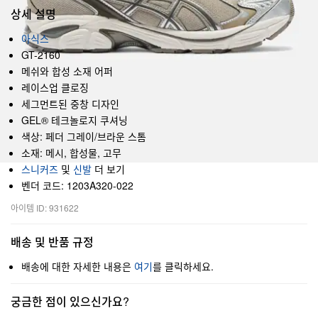
상세 설명
아식스
GT-2160
메쉬와 합성 소재 어퍼
레이스업 클로징
세그먼트된 중창 디자인
GEL® 테크놀로지 쿠셔닝
색상: 페더 그레이/브라운 스톰
소재: 메시, 합성물, 고무
스니커즈
및
신발
더 보기
벤더 코드: 1203A320-022
아이템 ID: 931622
배송 및 반품 규정
배송에 대한 자세한 내용은
여기
를 클릭하세요.
궁금한 점이 있으신가요?