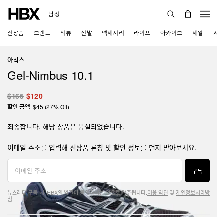
남성
신상품
브랜드
의류
신발
액세서리
라이프
아카이브
세일
아식스
Gel-Nimbus 10.1
$165
$120
할인 금액: $45 (27% Off)
죄송합니다, 해당 상품은 품절되었습니다.
이메일 주소를 입력해 신상품 론칭 및 할인 정보를 먼저 받아보세요.
구독
뉴스레터 구독 시, HBX의 약관에 동의하시는 것으로 간주됩니다.
이용 약관
및
개인정보처리방
침
.