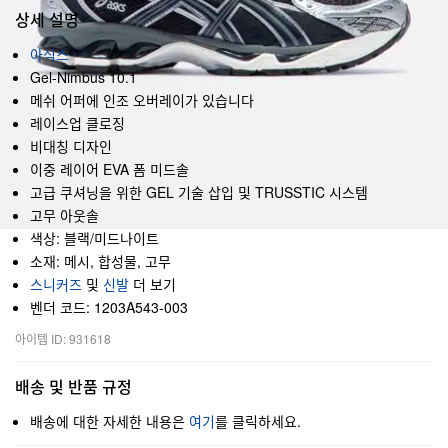
상세 설명
아식스
Gel-Nimbus 10.1
메쉬 어퍼에 인조 오버레이가 있습니다
레이스업 클로징
비대칭 디자인
이중 레이어 EVA 폼 미드솔
고급 쿠셔닝을 위한 GEL 기술 삽입 및 TRUSSTIC 시스템
고무 아웃솔
색상: 블랙/미드나이트
소재: 메시, 합성물, 고무
스니커즈
및
신발
더 보기
벤더 코드: 1203A543-003
아이템 ID: 931618
배송 및 반품 규정
배송에 대한 자세한 내용은
여기
를 클릭하세요.