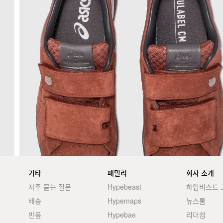
기타
패밀리
회사 소개
자주 묻는 질문
Hypebeast
하입비스트 
배송
Hypemaps
뉴스룸
반품
Hypebae
리더쉽