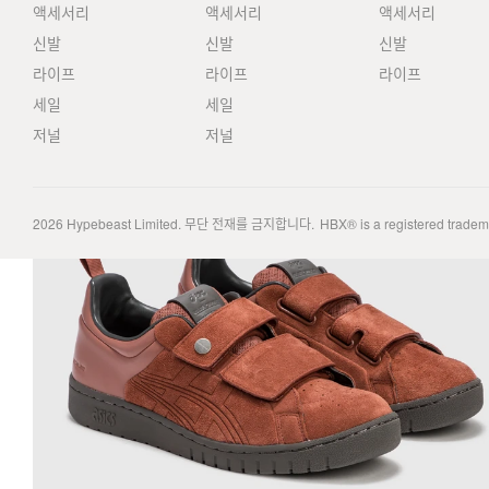
액세서리
액세서리
액세서리
신발
신발
신발
라이프
라이프
라이프
세일
세일
저널
저널
2026
Hypebeast Limited
. 무단 전재를 금지합니다.
HBX® is a registered trade