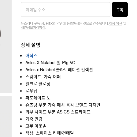
구독
뉴스레터 구독 시, HBX의 약관에 동의하시는 것으로 간주됩니다.
이용 약관
및
개인정보처리방침
.
상세 설명
아식스
Asics X Nulabel 젤-Ptg VC
Asics x Nulabel 콜라보레이션 컬렉션
스웨이드, 가죽 어퍼
벨크로 클로징
로우탑
퍼포레이트 토
슈즈텅 부분 가죽 패치 음각 브랜드 디자인
외부 사이드 부분 ASICS 스트라이프
가죽 안감
고무 아웃솔
색상: 스파이스 라떼/건메탈