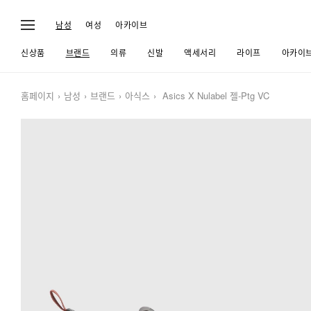
남성
여성
아카이브
신상품
브랜드
의류
신발
액세서리
라이프
아카이
홈페이지
남성
브랜드
아식스
Asics X Nulabel 젤-Ptg VC