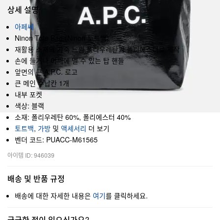
상세 설명
아페쎄
Ninon Tote Bag (Ninon 토트백)
재활용 소재의 가죽 느낌 폴리우레탄과 폴리에스터로 제작
손에 들거나 어깨에 멜 수 있는 탑 핸들
앞면의 큰 A.P.C. 로고
큰 메인 수납칸 1개
내부 포켓
색상: 블랙
소재: 폴리우레탄 60%, 폴리에스터 40%
토트백
,
가방
및
액세서리
더 보기
벤더 코드: PUACC-M61565
아이템 ID: 946039
배송 및 반품 규정
배송에 대한 자세한 내용은
여기
를 클릭하세요.
궁금한 점이 있으신가요?