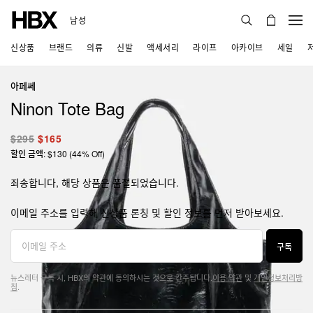
남성
신상품
브랜드
의류
신발
액세서리
라이프
아카이브
세일
아페쎄
Ninon Tote Bag
$295
$165
할인 금액: $130 (44% Off)
죄송합니다, 해당 상품은 품절되었습니다.
이메일 주소를 입력해 신상품 론칭 및 할인 정보를 먼저 받아보세요.
구독
뉴스레터 구독 시, HBX의 약관에 동의하시는 것으로 간주됩니다.
이용 약관
및
개인정보처리방
침
.