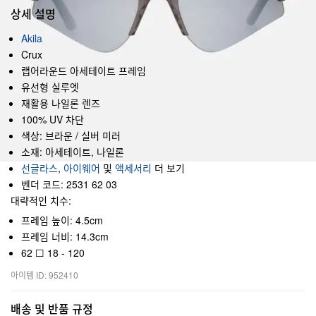
상세 설명
Akila
Crux
랩어라운드 아세테이트 프레임
유선형 실루엣
재활용 나일론 렌즈
100% UV 차단
색상: 브라운 / 실버 미러
소재: 아세테이트, 나일론
선글라스
,
아이웨어
및
액세서리
더 보기
벤더 코드: 2531 62 03
대략적인 치수:
프레임 높이: 4.5cm
프레임 너비: 14.3cm
62 ☐ 18 - 120
아이템 ID: 952410
배송 및 반품 규정