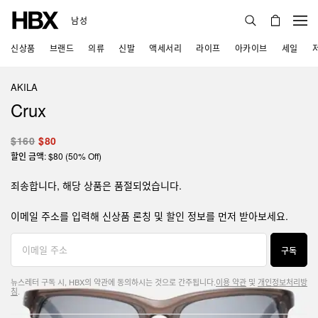
남성
신상품
브랜드
의류
신발
액세서리
라이프
아카이브
세일
AKILA
Crux
$160
$80
할인 금액: $80 (50% Off)
죄송합니다, 해당 상품은 품절되었습니다.
이메일 주소를 입력해 신상품 론칭 및 할인 정보를 먼저 받아보세요.
구독
뉴스레터 구독 시, HBX의 약관에 동의하시는 것으로 간주됩니다.
이용 약관
및
개인정보처리방
침
.