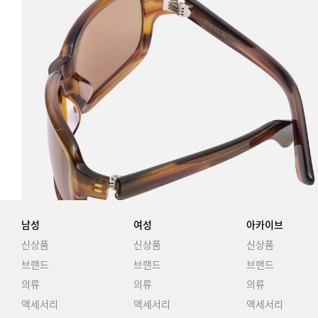
남성
여성
아카이브
신상품
신상품
신상품
브랜드
브랜드
브랜드
의류
의류
의류
액세서리
액세서리
액세서리