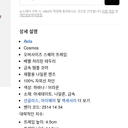
뉴스레터 구독 시, HBX의 약관에 동의하시는 것으로 간주됩니다.
이용 약관
및
개인정보처리방침
.
상세 설명
Akila
Cosmos
오버사이즈 스퀘어 프레임
베벨 처리된 테두리
금속 템플 코어
재활용 나일론 렌즈
100% 자외선 차단
색상: 하바나 / 브라운
소재: 아세테이트, 나일론, 금속
선글라스
,
아이웨어
및
액세서리
더 보기
벤더 코드: 2514 14 34
대략적인 치수:
프레임 높이: 4.5cm