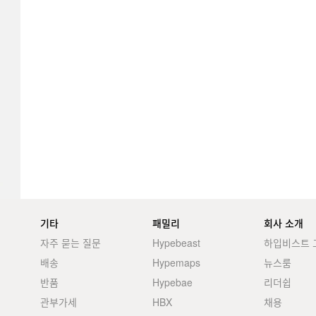
기타
패밀리
회사 소개
자주 묻는 질문
Hypebeast
하입비스트 
배송
Hypemaps
뉴스룸
반품
Hypebae
리더쉽
관부가세
HBX
채용