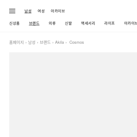
남성
여성
아카이브
신상품
브랜드
의류
신발
액세서리
라이프
아카이
홈페이지
남성
브랜드
Akila
Cosmos