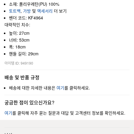
소재: 폴리우레탄(PU) 100%
토트백
,
가방
및
액세서리
더 보기
벤더 코드: KF4964
대략적인 치수:
높이: 27cm
너비: 53cm
폭: 18cm
핸들 길이: 29cm
아이템 ID: 949190
배송 및 반품 규정
배송에 대한 자세한 내용은
여기
를 클릭하세요.
궁금한 점이 있으신가요?
여기
를 클릭해 자주 묻는 질문과 대답 및 고객센터 정보를 확인하세요.