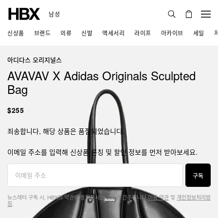
남성
신상품
브랜드
의류
신발
액세서리
라이프
아카이브
세일
아디다스 오리지널스
AVAVAV X Adidas Originals Sculpted
Bag
$255
죄송합니다, 해당 상품은 품절되었습니다.
이메일 주소를 입력해 신상품 론칭 및 할인 정보를 먼저 받아보세요.
구독
뉴스레터 구독 시, HBX의 약관에 동의하시는 것으로 간주됩니다.
이용 약관
및
개인정보처리방
침
.