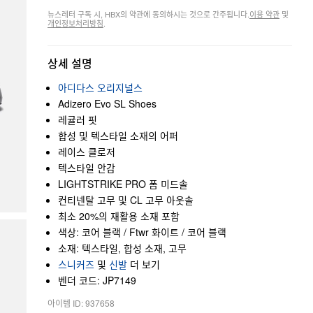
뉴스레터 구독 시, HBX의 약관에 동의하시는 것으로 간주됩니다.
이용 약관
및
개인정보처리방침
.
상세 설명
아디다스 오리지널스
Adizero Evo SL Shoes
레귤러 핏
합성 및 텍스타일 소재의 어퍼
레이스 클로저
텍스타일 안감
LIGHTSTRIKE PRO 폼 미드솔
컨티넨탈 고무 및 CL 고무 아웃솔
최소 20%의 재활용 소재 포함
색상: 코어 블랙 / Ftwr 화이트 / 코어 블랙
소재: 텍스타일, 합성 소재, 고무
스니커즈
및
신발
더 보기
벤더 코드: JP7149
아이템 ID: 937658