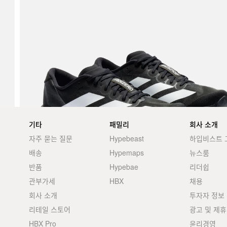
기타
패밀리
회사 소개
자주 묻는 질문
Hypebeast
하입비스트 
배송
Hypemaps
뉴스룸
반품
Hypebae
리더쉽
관부가세
HBX
채용
회사 소개
투자자 정보
리테일 스토어
광고 및 제휴
HBX Pro
윤리경영