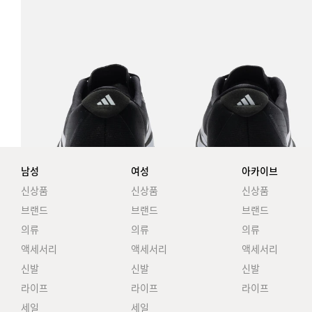
남성
여성
아카이브
신상품
신상품
신상품
브랜드
브랜드
브랜드
의류
의류
의류
액세서리
액세서리
액세서리
신발
신발
신발
라이프
라이프
라이프
세일
세일