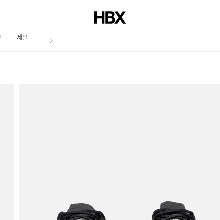
브
세일
저널