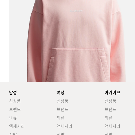
남성
여성
아카이브
신상품
신상품
신상품
브랜드
브랜드
브랜드
의류
의류
의류
액세서리
액세서리
액세서리
신발
신발
신발