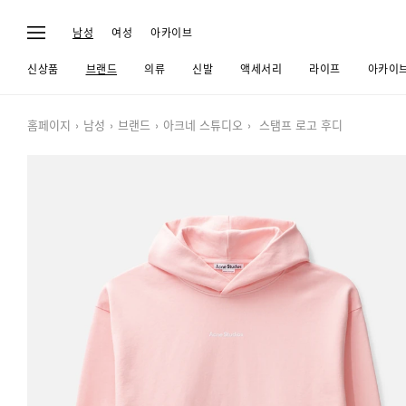
남성
여성
아카이브
신상품
브랜드
의류
신발
액세서리
라이프
아카이
홈페이지
남성
브랜드
아크네 스튜디오
스탬프 로고 후디