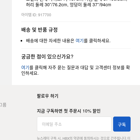
허리 둘레 30”/76.2cm, 엉덩이 둘레 37”/94cm
아이템 ID: 917700
배송 및 반품 규정
배송에 대한 자세한 내용은
여기
를 클릭하세요.
궁금한 점이 있으신가요?
여기
를 클릭해 자주 묻는 질문과 대답 및 고객센터 정보를 확
인하세요.
팔로우 하기
그룹
지금 구독하면 첫 주문시 10% 할인
구독
뉴스레터 구독 시, HBX의 약관에 동의하시는 것으로 간주됩니다.
이