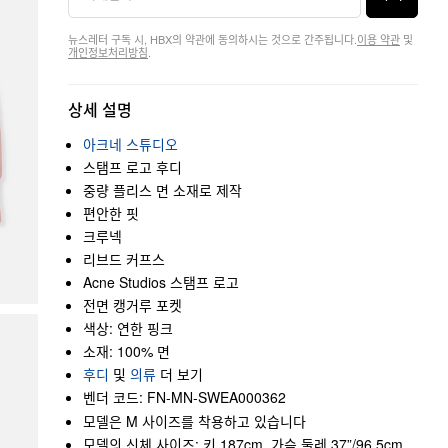
뉴스레터 구독 시, HBX의 약관에 동의하시는 것으로 간주됩니다.
이용 약관
및
개인정보처리방침
.
상세 설명
아크네 스튜디오
스탬프 로고 후디
중량 플리스 면 소재로 제작
편안한 핏
크루넥
리브드 커프스
Acne Studios 스탬프 로고
전면 캥거루 포켓
색상: 연한 핑크
소재: 100% 면
후디
및
의류
더 보기
벤더 코드: FN-MN-SWEA000362
모델은 M 사이즈를 착용하고 있습니다
모델의 신체 사이즈: 키 187cm, 가슴 둘레 37”/96.5cm,