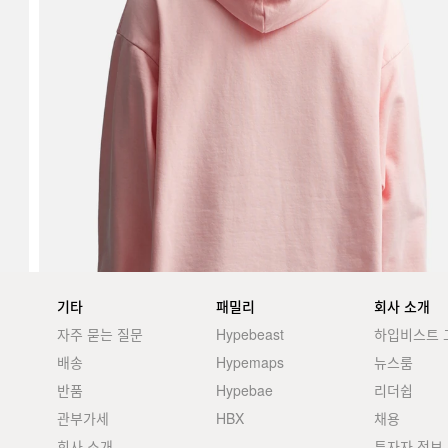
기타
패밀리
회사 소개
자주 묻는 질문
Hypebeast
하입비스트 
배송
Hypemaps
뉴스룸
반품
Hypebae
리더쉽
관부가세
HBX
채용
회사 소개
투자자 정보