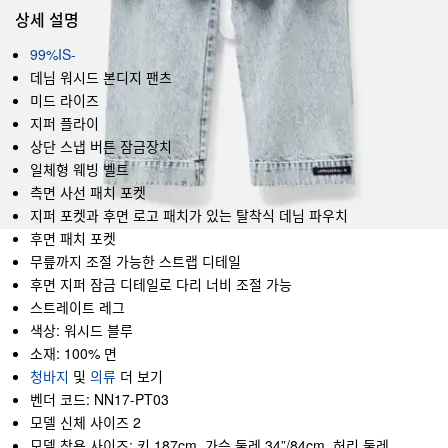
상세 설명
99%IS-
데님 워시드 본디지 팬츠
미드 라이즈
지퍼 플라이
상단 스냅 버튼 잠금장치
일체형 웨빙 벨트
측면 사선 패치 포켓
지퍼 포켓과 후면 로고 패치가 있는 탈착식 데님 파우치
후면 패치 포켓
무릎까지 조절 가능한 스트랩 디테일
후면 지퍼 잠금 디테일로 다리 너비 조절 가능
스트레이트 레그
색상: 워시드 블루
소재: 100% 면
청바지
및
의류
더 보기
벤더 코드: NN17-PT03
모델 신체 사이즈 2
모델 착용 사이즈: 키 187cm, 가슴 둘레 34”/84cm, 허리 둘레