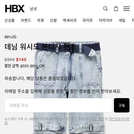
남성
신상품
브랜드
의류
신발
액세서리
라이프
아카이브
세일
99%IS-
데님 워시드 본디지 팬츠
$690
$140
할인 금액: $550 (80% Off)
죄송합니다, 해당 상품은 품절되었습니다.
이메일 주소를 입력해 신상품 론칭 및 할인 정보를 먼저 받아보세요.
구독
뉴스레터 구독 시, HBX의 약관에 동의하시는 것으로 간주됩니다.
이용 약관
및
개인정보처리방
침
.