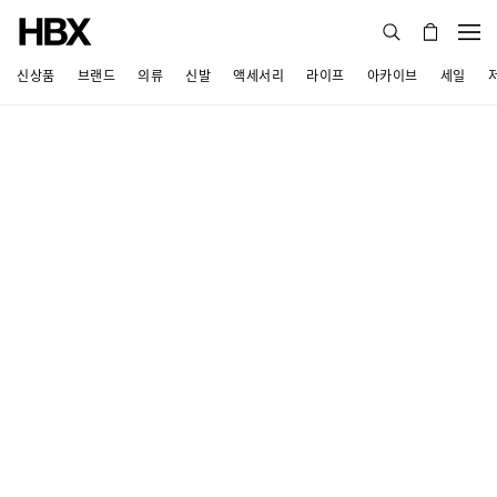
신상품
브랜드
의류
신발
액세서리
라이프
아카이브
세일