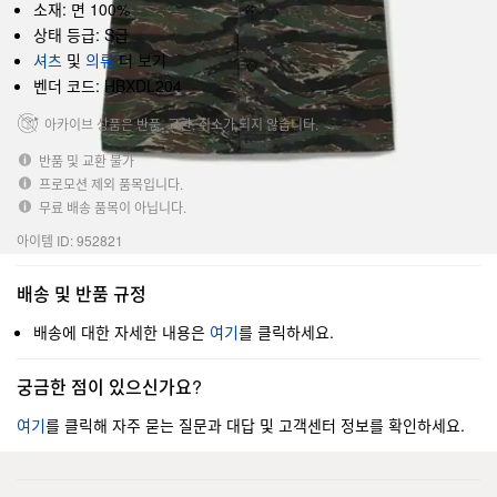
소재: 면 100%
상태 등급: S급
셔츠
및
의류
더 보기
벤더 코드: HBXDL204
아카이브 상품은 반품, 교환, 취소가 되지 않습니다.
반품 및 교환 불가
프로모션 제외 품목입니다.
무료 배송 품목이 아닙니다.
아이템 ID: 952821
배송 및 반품 규정
배송에 대한 자세한 내용은
여기
를 클릭하세요.
궁금한 점이 있으신가요?
여기
를 클릭해 자주 묻는 질문과 대답 및 고객센터 정보를 확인하세요.