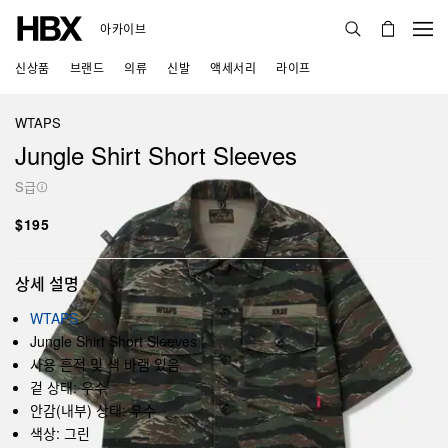
아카이브
신상품
브랜드
의류
신발
액세서리
라이프
WTAPS
Jungle Shirt Short Sleeves
S급
$195
상세 설명
WTAPS
Jungle Shirt Short Sleeves
사용 흔적 및 색 바램 있음
겉 상태: 우수
안감(내부) 상태: 우수
색상: 그린