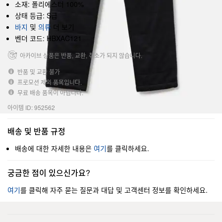
소재: 폴리에스터 100%
상태 등급: S급
바지
및
의류
더 보기
벤더 코드: HBXAC121
아카이브 상품은 반품, 교환, 취소가 되지 않습니다.
반품 및 교환 불가
프로모션 제외 품목입니다.
무료 배송 품목이 아닙니다.
아이템 ID: 952562
배송 및 반품 규정
배송에 대한 자세한 내용은
여기
를 클릭하세요.
궁금한 점이 있으신가요?
여기
를 클릭해 자주 묻는 질문과 대답 및 고객센터 정보를 확인하세요.