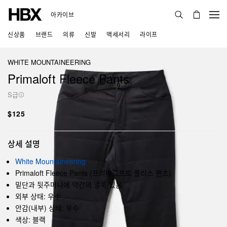
아카이브
신상품
브랜드
의류
신발
액세서리
라이프
WHITE MOUNTAINEERING
Primaloft Fleece Pants
S급
$125
상세 설명
White Mountaineering
Primaloft Fleece Pants (프리마로프트 플리스 팬츠)
밑단과 뒷주머니에 약간의 얼룩 있음
외부 상태: 우수
안감(내부) 상태: 우수
색상: 블랙