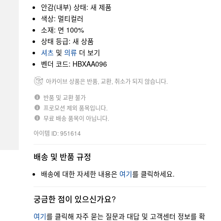
안감(내부) 상태: 새 제품
색상: 멀티컬러
소재: 면 100%
상태 등급: 새 상품
셔츠
및
의류
더 보기
벤더 코드: HBXAA096
아카이브 상품은 반품, 교환, 취소가 되지 않습니다.
반품 및 교환 불가
프로모션 제외 품목입니다.
무료 배송 품목이 아닙니다.
아이템 ID: 951614
배송 및 반품 규정
배송에 대한 자세한 내용은
여기
를 클릭하세요.
궁금한 점이 있으신가요?
여기
를 클릭해 자주 묻는 질문과 대답 및 고객센터 정보를 확