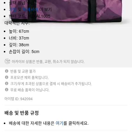
상태 등급: S급
가방
및
액세서리
더 보기
벤더 코드: HBXAL1005
대략적인 치수:
높이: 67cm
너비: 37cm
깊이: 38cm
손잡이 길이: 5cm
아카이브 상품은 반품, 교환, 취소가 되지 않습니다.
반품 및 교환 불가
프로모션 제외 품목입니다.
크기/무게 초과된 상품으로 결제 시 배송비가 추가됩니다.
무료 배송 품목이 아닙니다.
아이템 ID: 942094
배송 및 반품 규정
배송에 대한 자세한 내용은
여기
를 클릭하세요.