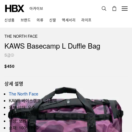
아카이브
신상품
브랜드
의류
신발
액세서리
라이프
THE NORTH FACE
KAWS Basecamp L Duffle Bag
S급
$450
상세 설명
The North Face
KAWS 베이스캠프 L 더플백
외부 상태: 우수
안감(내부) 상태: 우수
색상: 보라색
소재: 100% PVC