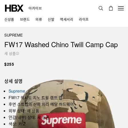
아카이브
신상품
브랜드
의류
신발
액세서리
라이프
SUPREME
FW17 Washed Chino Twill Camp Cap
새 상품
$255
상세 설명
Supreme
FW17 워시드 치노 트윌 캠프 캡
후면 스트랩의 산화 처리 메탈 하드웨어
외부 상태: 새 상품
안감(내부) 상태: 새 상품
색상: 카모