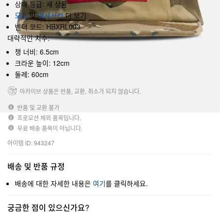
상태 등급: 새 상품
모자
및
액세서리
더 보기
벤더 코드: HBXRL003
대략적인 치수:
챙 너비: 6.5cm
크라운 높이: 12cm
둘레: 60cm
아카이브 상품은 반품, 교환, 취소가 되지 않습니다.
반품 및 교환 불가
프로모션 제외 품목입니다.
무료 배송 품목이 아닙니다.
아이템 ID: 943247
배송 및 반품 규정
배송에 대한 자세한 내용은
여기
를 클릭하세요.
궁금한 점이 있으신가요?