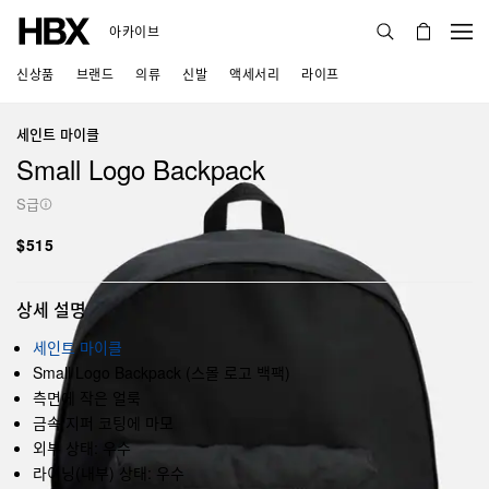
아카이브
신상품
브랜드
의류
신발
액세서리
라이프
세인트 마이클
Small Logo Backpack
S급
$515
상세 설명
세인트 마이클
Small Logo Backpack (스몰 로고 백팩)
측면에 작은 얼룩
금속 지퍼 코팅에 마모
외부 상태: 우수
라이닝(내부) 상태: 우수