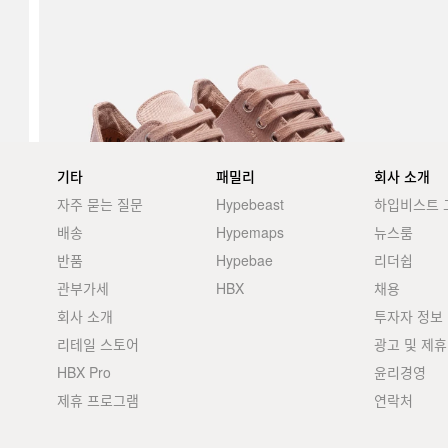
기타
패밀리
회사 소개
자주 묻는 질문
Hypebeast
하입비스트 
배송
Hypemaps
뉴스룸
반품
Hypebae
리더쉽
관부가세
HBX
채용
회사 소개
투자자 정보
리테일 스토어
광고 및 제휴
HBX Pro
윤리경영
제휴 프로그램
연락처