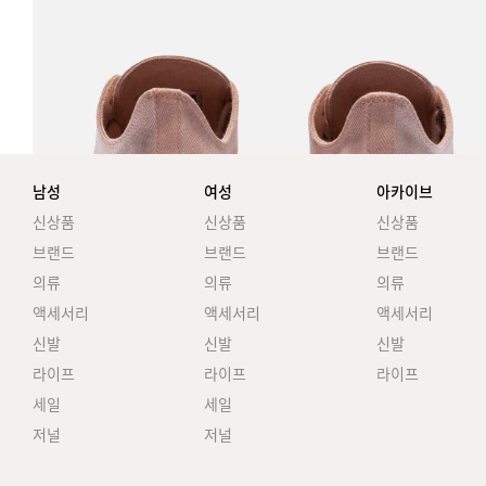
남성
여성
아카이브
신상품
신상품
신상품
브랜드
브랜드
브랜드
의류
의류
의류
액세서리
액세서리
액세서리
신발
신발
신발
라이프
라이프
라이프
세일
세일
저널
저널