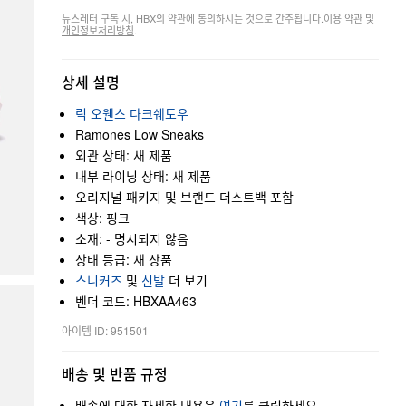
뉴스레터 구독 시, HBX의 약관에 동의하시는 것으로 간주됩니다.
이용 약관
및
개인정보처리방침
.
상세 설명
릭 오웬스 다크쉐도우
Ramones Low Sneaks
외관 상태: 새 제품
내부 라이닝 상태: 새 제품
오리지널 패키지 및 브랜드 더스트백 포함
색상: 핑크
소재: - 명시되지 않음
상태 등급: 새 상품
스니커즈
및
신발
더 보기
벤더 코드: HBXAA463
아이템 ID: 951501
배송 및 반품 규정
배송에 대한 자세한 내용은
여기
를 클릭하세요.