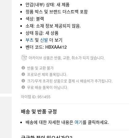
안감(내부) 상태: 새 제품
정품 박스 및 브랜드 더스트백 포함
색상: 블랙
소재: 소재 정보 제공되지 않음.
상태 등급: 새 상품
부츠
및
신발
더 보기
벤더 코드: HBXAA412
아카이브 상품은 반품, 교환, 취소가 되지 않습니다.
반품 및 교환 불가
프로모션 제외 품목입니다.
크기/무게 초과된 상품으로 결제 시 배송비가 추가됩니다.
무료 배송 품목이 아닙니다.
아이템 ID: 951455
배송 및 반품 규정
배송에 대한 자세한 내용은
여기
를 클릭하세요.
궁금한 점이 있으신가요?