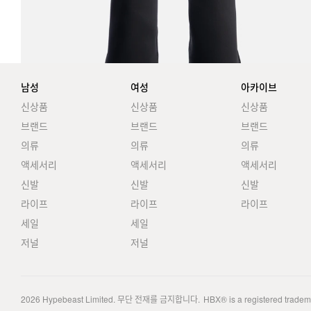
남성
여성
아카이브
신상품
신상품
신상품
브랜드
브랜드
브랜드
의류
의류
의류
액세서리
액세서리
액세서리
신발
신발
신발
라이프
라이프
라이프
세일
세일
저널
저널
2026
Hypebeast Limited
. 무단 전재를 금지합니다.
HBX® is a registered trade