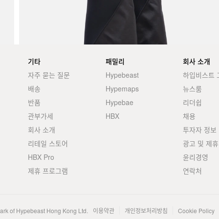
기타
패밀리
회사 소개
자주 묻는 질문
Hypebeast
하입비스트 
배송
Hypemaps
뉴스룸
반품
Hypebae
리더쉽
관부가세
HBX
채용
회사 소개
투자자 정보
리테일 스토어
광고 및 제휴
HBX Pro
윤리경영
제휴 프로그램
연락처
mark of Hypebeast Hong Kong Ltd.
이용약관
개인정보처리방침
Cookie Policy