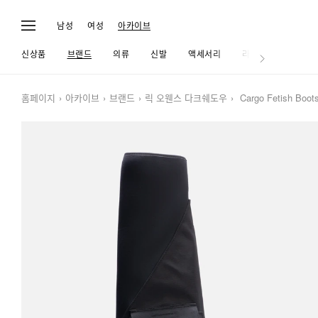
남성
여성
아카이브
신상품
브랜드
의류
신발
액세서리
라이프
홈페이지
아카이브
브랜드
릭 오웬스 다크쉐도우
Cargo Fetish Boot