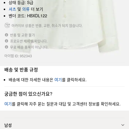
상태 등급: S급
셔츠
및
의류
더 보기
벤더 코드: HBXDL122
아카이브 상품은 반품, 교환, 취소가 되지 않습니다.
반품 및 교환 불가
프로모션 제외 품목입니다.
무료 배송 품목이 아닙니다.
아이템 ID: 952343
배송 및 반품 규정
배송에 대한 자세한 내용은
여기
를 클릭하세요.
궁금한 점이 있으신가요?
여기
를 클릭해 자주 묻는 질문과 대답 및 고객센터 정보를 확인하세요.
남성